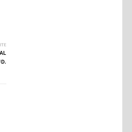
NTE
AL
UD.