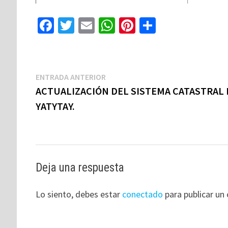
Fa
T
E
W
Pi
C
ce
wi
m
h
nt
o
b
tt
ai
at
er
m
o
er
l
sA
es
p
ENTRADA ANTERIOR
o
p
t
ar
ACTUALIZACIÓN DEL SISTEMA CATASTRAL 
k
p
tir
YATYTAY.
Deja una respuesta
Lo siento, debes estar
conectado
para publicar un