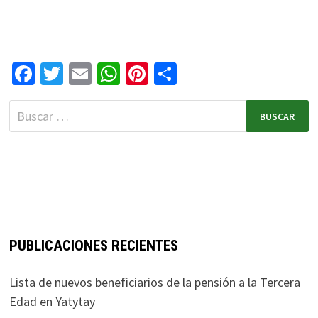
Fa
T
E
W
Pi
C
ce
wi
m
h
nt
o
b
tt
ai
at
er
m
o
er
l
sA
es
p
o
p
t
ar
k
p
tir
PUBLICACIONES RECIENTES
Lista de nuevos beneficiarios de la pensión a la Tercera
Edad en Yatytay