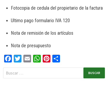
Fotocopia de cedula del propietario de la factura
Ultimo pago formulario IVA 120
Nota de remisión de los artículos
Nota de presupuesto
Fa
T
E
W
Pi
C
ce
wi
m
h
nt
o
b
tt
ai
at
er
m
o
er
l
sA
es
p
o
p
t
ar
k
p
tir