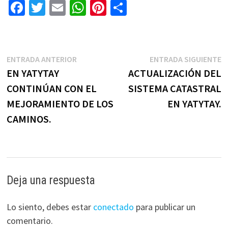
Fa
T
E
W
Pi
C
ce
wi
m
h
nt
o
b
tt
ai
at
er
m
o
er
l
sA
es
p
ENTRADA ANTERIOR
ENTRADA SIGUIENTE
o
p
t
ar
EN YATYTAY
ACTUALIZACIÓN DEL
k
p
tir
CONTINÚAN CON EL
SISTEMA CATASTRAL
MEJORAMIENTO DE LOS
EN YATYTAY.
CAMINOS.
Deja una respuesta
Lo siento, debes estar
conectado
para publicar un
comentario.