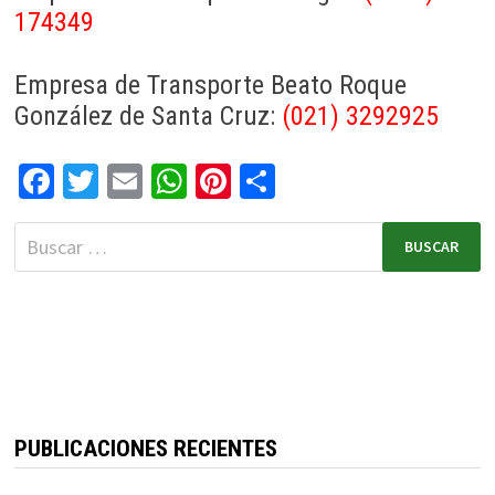
174349
Empresa de Transporte Beato Roque
González de Santa Cruz:
(021) 3292925
Fa
T
E
W
Pi
C
ce
wi
m
h
nt
o
b
tt
ai
at
er
m
o
er
l
sA
es
p
o
p
t
ar
k
p
tir
PUBLICACIONES RECIENTES