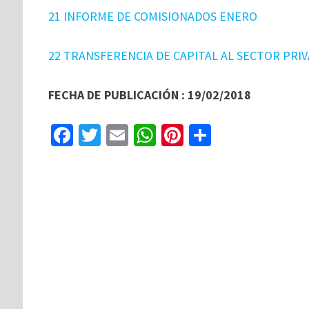
21 INFORME DE COMISIONADOS ENERO
22 TRANSFERENCIA DE CAPITAL AL SECTOR PRI
FECHA DE PUBLICACIÓN : 19/02/2018
Fa
T
E
W
Pi
C
ce
wi
m
h
nt
o
b
tt
ai
at
er
m
o
er
l
sA
es
p
o
p
t
ar
k
p
tir