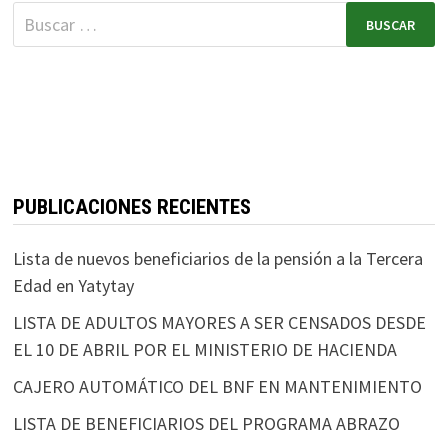
b
tt
ai
at
er
m
o
er
l
sA
es
p
o
p
t
ar
k
p
tir
PUBLICACIONES RECIENTES
Lista de nuevos beneficiarios de la pensión a la Tercera
Edad en Yatytay
LISTA DE ADULTOS MAYORES A SER CENSADOS DESDE
EL 10 DE ABRIL POR EL MINISTERIO DE HACIENDA
CAJERO AUTOMÁTICO DEL BNF EN MANTENIMIENTO
LISTA DE BENEFICIARIOS DEL PROGRAMA ABRAZO