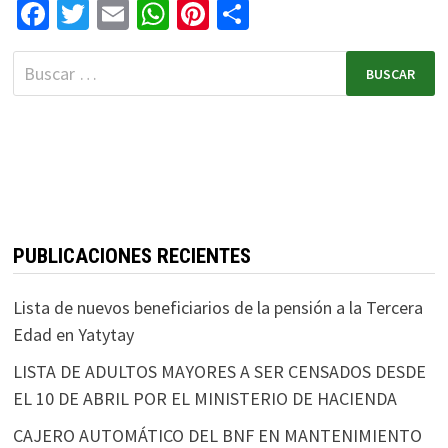
Fa
T
E
W
Pi
C
ce
wi
m
h
nt
o
b
tt
ai
at
er
m
o
er
l
sA
es
p
o
p
t
ar
k
p
tir
PUBLICACIONES RECIENTES
Lista de nuevos beneficiarios de la pensión a la Tercera
Edad en Yatytay
LISTA DE ADULTOS MAYORES A SER CENSADOS DESDE
EL 10 DE ABRIL POR EL MINISTERIO DE HACIENDA
CAJERO AUTOMÁTICO DEL BNF EN MANTENIMIENTO