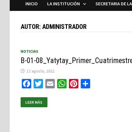
INICIO
LA INSTITUCIÓN
SECRETARIA DE L
AUTOR:
ADMINISTRADOR
NOTICIAS
B-01-08_Yatytay_Primer_Cuatrimestr
12 agosto, 2022
Facebook
Twitter
Email
WhatsApp
Pinterest
Compartir
LEER MÁS