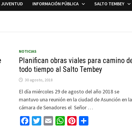
A JUVENTUD
INFORMACIÓN PÚBLICA
SALTO TEMBEY
NOTICIAS
e
Planifican obras viales para camino d
todo tiempo al Salto Tembey
30 agosto, 2018
El día miércoles 29 de agosto del año 2018 se
mantuvo una reunión en la ciudad de Asunción en la
cámara de Senadores el Señor …
Facebook
Twitter
Email
WhatsApp
Pinterest
Compartir